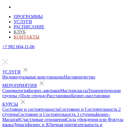
ПРОГРАММЫ
УСЛУГИ
РАСПИСАНИЕ
КЛУБ
КОНТАКТЫ
+7 982 604-11-06
УСЛУГИ
Индивидуальные консультации
Наставничество
МЕРОПРИЯТИЯ
Синемалогия
Бизнес-завтраки
Мастерклассы
Терапевтические
группы «Поле сердца»
Расстановки
Бизнес-расстановки
КУРСЫ
Состояние и состоятельность
Состояние и Состоятельность 2
ступень
Состояние и Состоятельность 3 ступень
Бизнес-
Масштаб
Счастливые отношения
Сила убеждения или Фокусы
языка
Деньги
Бизнес и Я
Личная притягательность и