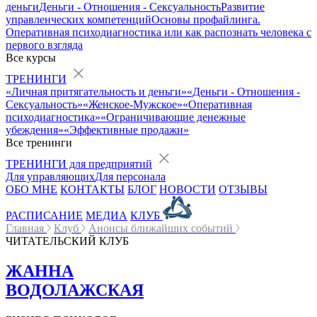
деньги
Деньги - Отношения - Сексуальность
Развитие
управленческих компетенций
Основы профайлинга.
Оперативная психодиагностика или как распознать человека с
первого взгляда
Все курсы
ТРЕНИНГИ
«Личная притягательность и деньги»
«Деньги - Отношения -
Сексуальность»
«Женское-Мужское»
«Оперативная
психодиагностика»
«Ограничивающие денежные
убеждения»
«Эффективные продажи»
Все тренинги
ТРЕНИНГИ для предприятий
Для управляющих
Для персонала
ОБО МНЕ
КОНТАКТЫ
БЛОГ
НОВОСТИ
ОТЗЫВЫ
РАСПИСАНИЕ
МЕДИА
КЛУБ
Главная
Клуб
Анонсы ближайших событий
ЧИТАТЕЛЬСКИЙ КЛУБ
ЖАННА
ВОДОЛАЖСКАЯ